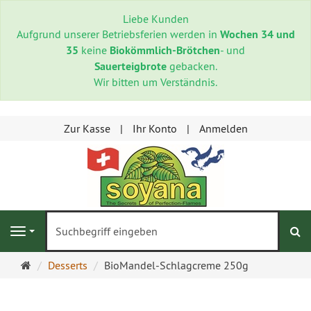
Liebe Kunden
Aufgrund unserer Betriebsferien werden in
Wochen 34 und
35
keine
Biokömmlich-Brötchen
- und
Sauerteigbrote
gebacken.
Wir bitten um Verständnis.
Zur Kasse
Ihr Konto
Anmelden
S
Navigation
Startseite
Desserts
BioMandel-Schlagcreme 250g