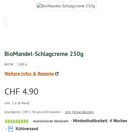
BioMandel-Schlagcreme 250g
Art.Nr.:
148-s
Weitere Infos & Rezepte
CHF 4.90
inkl. 2.6 % MwSt
Grundpreis: CHF 1.96 pro 100 Gramm
zzgl. Versandkosten
Mindesthaltbarkeit: 4 Wochen
Ausreichende
Ausreichende Stückzahl
Stückzahl
Kühlversand