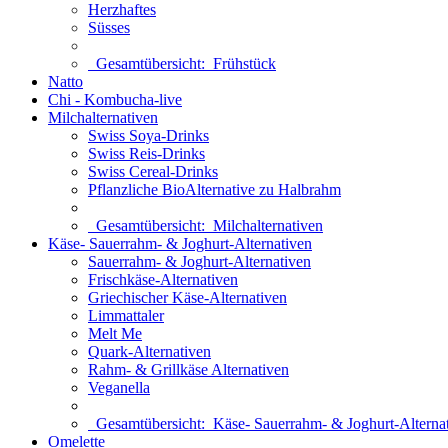
Herzhaftes
Süsses
Gesamtübersicht:
Frühstück
Natto
Chi - Kombucha-live
Milchalternativen
Swiss Soya-Drinks
Swiss Reis-Drinks
Swiss Cereal-Drinks
Pflanzliche BioAlternative zu Halbrahm
Gesamtübersicht:
Milchalternativen
Käse- Sauerrahm- & Joghurt-Alternativen
Sauerrahm- & Joghurt-Alternativen
Frischkäse-Alternativen
Griechischer Käse-Alternativen
Limmattaler
Melt Me
Quark-Alternativen
Rahm- & Grillkäse Alternativen
Veganella
Gesamtübersicht:
Käse- Sauerrahm- & Joghurt-Alterna
Omelette