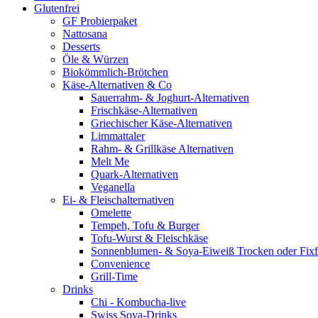
Glutenfrei
GF Probierpaket
Nattosana
Desserts
Öle & Würzen
Biokömmlich-Brötchen
Käse-Alternativen & Co
Sauerrahm- & Joghurt-Alternativen
Frischkäse-Alternativen
Griechischer Käse-Alternativen
Limmattaler
Rahm- & Grillkäse Alternativen
Melt Me
Quark-Alternativen
Veganella
Ei- & Fleischalternativen
Omelette
Tempeh, Tofu & Burger
Tofu-Wurst & Fleischkäse
Sonnenblumen- & Soya-Eiweiß Trocken oder Fixf
Convenience
Grill-Time
Drinks
Chi - Kombucha-live
Swiss Soya-Drinks