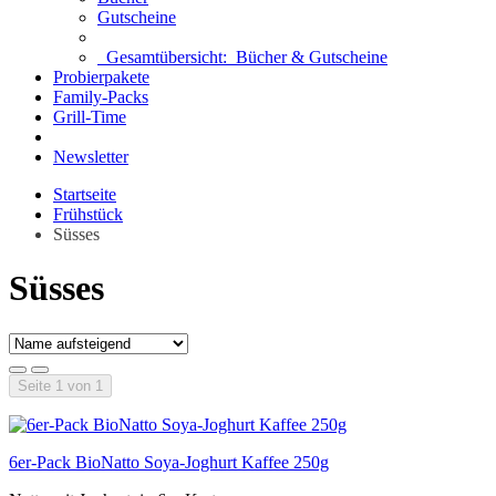
Gutscheine
Gesamtübersicht:
Bücher & Gutscheine
Probierpakete
Family-Packs
Grill-Time
Newsletter
Startseite
Frühstück
Süsses
Süsses
Seite 1 von 1
6er-Pack BioNatto Soya-Joghurt Kaffee 250g