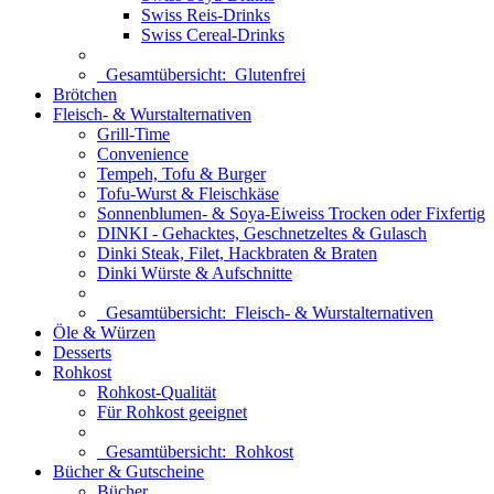
Swiss Reis-Drinks
Swiss Cereal-Drinks
Gesamtübersicht:
Glutenfrei
Brötchen
Fleisch- & Wurstalternativen
Grill-Time
Convenience
Tempeh, Tofu & Burger
Tofu-Wurst & Fleischkäse
Sonnenblumen- & Soya-Eiweiss Trocken oder Fixfertig
DINKI - Gehacktes, Geschnetzeltes & Gulasch
Dinki Steak, Filet, Hackbraten & Braten
Dinki Würste & Aufschnitte
Gesamtübersicht:
Fleisch- & Wurstalternativen
Öle & Würzen
Desserts
Rohkost
Rohkost-Qualität
Für Rohkost geeignet
Gesamtübersicht:
Rohkost
Bücher & Gutscheine
Bücher