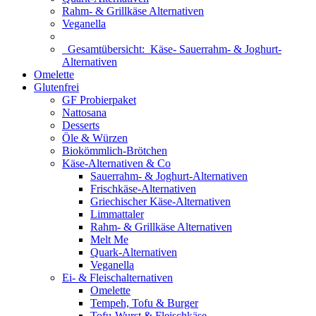
Rahm- & Grillkäse Alternativen
Veganella
Gesamtübersicht:
Käse- Sauerrahm- & Joghurt-
Alternativen
Omelette
Glutenfrei
GF Probierpaket
Nattosana
Desserts
Öle & Würzen
Biokömmlich-Brötchen
Käse-Alternativen & Co
Sauerrahm- & Joghurt-Alternativen
Frischkäse-Alternativen
Griechischer Käse-Alternativen
Limmattaler
Rahm- & Grillkäse Alternativen
Melt Me
Quark-Alternativen
Veganella
Ei- & Fleischalternativen
Omelette
Tempeh, Tofu & Burger
Tofu-Wurst & Fleischkäse