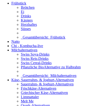
Frühstück
Brötchen
Ei
Drinks
Käsiges
Herzhaftes
Süsses
Gesamtübersicht:
Frühstück
Natto
Chi - Kombucha-live
Milchalternativen
Swiss Soya-Drinks
Swiss Reis-Drinks
Swiss Cereal-Drinks
Pflanzliche BioAlternative zu Halbrahm
Gesamtübersicht:
Milchalternativen
Käse- Sauerrahm- & Joghurt-Alternativen
Sauerrahm- & Joghurt-Alternativen
Frischkäse-Alternativen
Griechischer Käse-Alternativen
Limmattaler
Melt Me
Quark-Alternativen