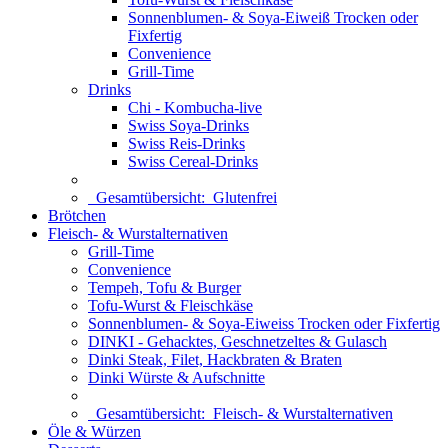
Sonnenblumen- & Soya-Eiweiß Trocken oder
Fixfertig
Convenience
Grill-Time
Drinks
Chi - Kombucha-live
Swiss Soya-Drinks
Swiss Reis-Drinks
Swiss Cereal-Drinks
Gesamtübersicht:
Glutenfrei
Brötchen
Fleisch- & Wurstalternativen
Grill-Time
Convenience
Tempeh, Tofu & Burger
Tofu-Wurst & Fleischkäse
Sonnenblumen- & Soya-Eiweiss Trocken oder Fixfertig
DINKI - Gehacktes, Geschnetzeltes & Gulasch
Dinki Steak, Filet, Hackbraten & Braten
Dinki Würste & Aufschnitte
Gesamtübersicht:
Fleisch- & Wurstalternativen
Öle & Würzen