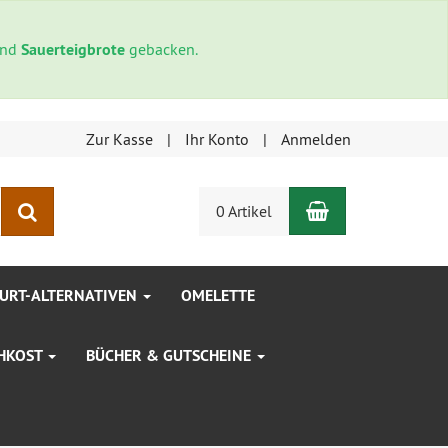
und
Sauerteigbrote
gebacken.
Zur Kasse
Ihr Konto
Anmelden
Warenkorb
Suchen
0 Artikel
HURT-ALTERNATIVEN
OMELETTE
HKOST
BÜCHER & GUTSCHEINE