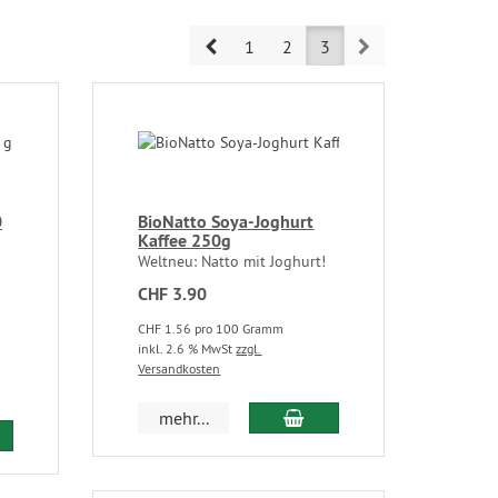
Prev
Next
1
2
3
0
BioNatto Soya-Joghurt
Kaffee 250g
Weltneu: Natto mit Joghurt!
CHF 3.90
CHF 1.56 pro 100 Gramm
inkl. 2.6 % MwSt
zzgl.
Versandkosten
mehr...