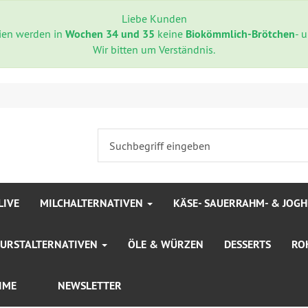
Liebe Kunden
rien werden in
Wochen 34 und 35
keine
Biokömmlich-Brötchen
- 
Wir bitten um Verständnis.
LIVE
MILCHALTERNATIVEN
KÄSE- SAUERRAHM- & JOG
WURSTALTERNATIVEN
ÖLE & WÜRZEN
DESSERTS
RO
IME
NEWSLETTER