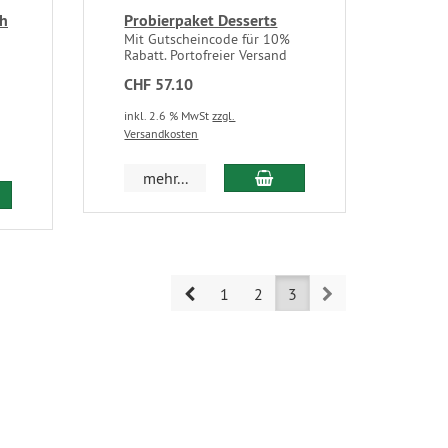
ch
Probierpaket Desserts
Mit Gutscheincode für 10%
Rabatt. Portofreier Versand
CHF 57.10
inkl. 2.6 % MwSt
zzgl.
Versandkosten
mehr...
Prev
Next
1
2
3