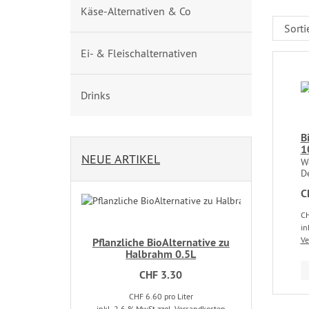
Käse-Alternativen & Co
Ei- & Fleischalternativen
Drinks
B
1
NEUE ARTIKEL
W
De
C
CH
in
Ve
Pflanzliche BioAlternative zu
Halbrahm 0.5L
CHF 3.30
CHF 6.60 pro Liter
inkl. 2.6 % MwSt
zzgl. Versandkosten