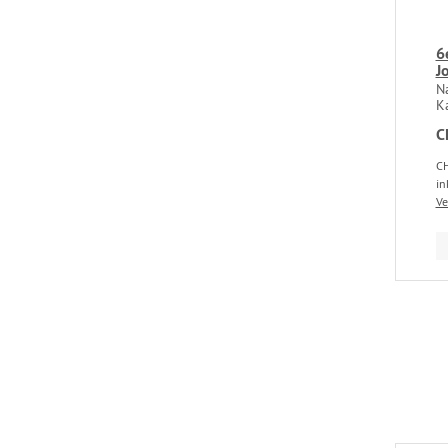
6
J
Na
K
C
CH
in
Ve