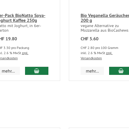
er-Pack BioNatto Soya-
Bio Veganella Geräuche
oghurt Kaffee 250g
200 g
tto mit Joghurt, in 6er-
vegane Alternative zu
arton
Mozzarella aus BioCashews
HF 19.80
CHF 5.60
F 3.30 pro Packung
CHF 2.80 pro 100 Gramm
kl. 2.6 % MwSt
zzgl.
inkl. 2.6 % MwSt
zzgl.
rsandkosten
Versandkosten
mehr...
mehr...