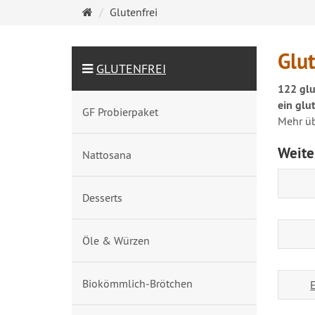
Startseite
Glutenfrei
Glut
GLUTENFREI
122 glu
ein glu
GF Probierpaket
Mehr üb
Weite
Nattosana
Desserts
Öle & Würzen
Biokömmlich-Brötchen
E