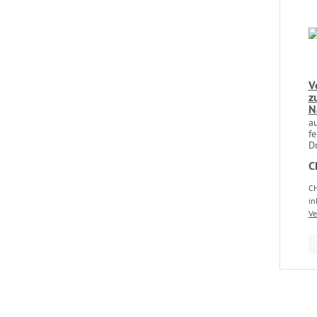
V
z
N
a
f
Dr
C
CH
in
Ve