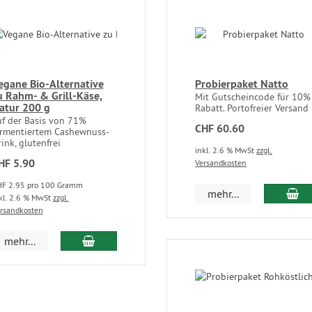
egane Bio-Alternative
Probierpaket Natto
u Rahm- & Grill-Käse,
Mit Gutscheincode für 10%
atur 200 g
Rabatt. Portofreier Versand
uf der Basis von 71%
CHF 60.60
ermentiertem Cashewnuss-
ink, glutenfrei
inkl. 2.6 % MwSt
zzgl.
HF 5.90
Versandkosten
F 2.95 pro 100 Gramm
mehr...
kl. 2.6 % MwSt
zzgl.
rsandkosten
mehr...