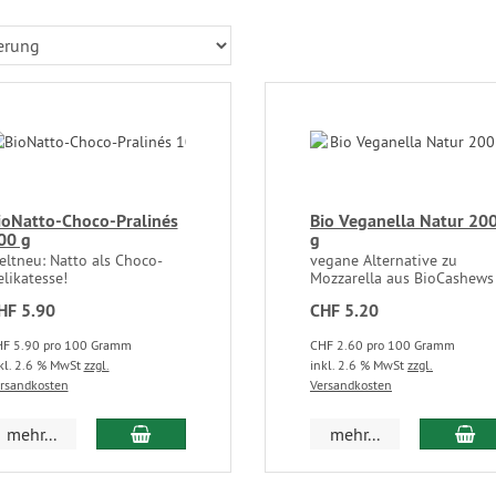
ioNatto-Choco-Pralinés
Bio Veganella Natur 20
00 g
g
eltneu: Natto als Choco-
vegane Alternative zu
likatesse!
Mozzarella aus BioCashews
HF 5.90
CHF 5.20
F 5.90 pro 100 Gramm
CHF 2.60 pro 100 Gramm
kl. 2.6 % MwSt
zzgl.
inkl. 2.6 % MwSt
zzgl.
rsandkosten
Versandkosten
mehr...
mehr...