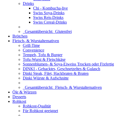
Drinks
Chi - Kombucha-live
Swiss Soya-Drinks
Swiss Reis-Drinks
Swiss Cereal-Drinks
Gesamtübersicht:
Glutenfrei
Brötchen
Fleisch- & Wurstalternativen
Grill-Time
Convenience
Tempeh, Tofu & Burger
Tofu-Wurst & Fleischkäse
Sonnenblumen- & Soya-Eiweiss Trocken oder Fixfertig
DINKI - Gehacktes, Geschnetzeltes & Gulasch
Dinki Steak, Filet, Hackbraten & Braten
Dinki Würste & Aufschnitte
Gesamtübersicht:
Fleisch- & Wurstalternativen
Öle & Würzen
Desserts
Rohkost
Rohkost-Qualität
Für Rohkost geeignet