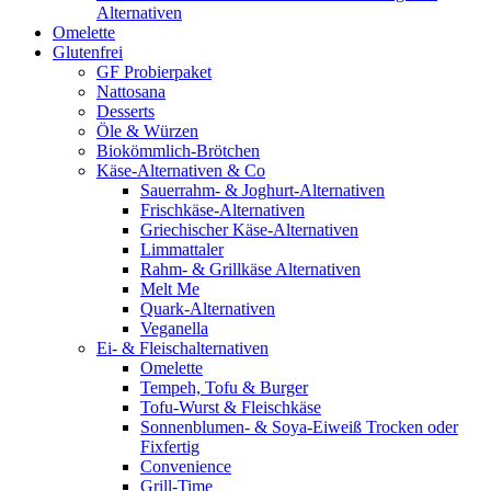
Alternativen
Omelette
Glutenfrei
GF Probierpaket
Nattosana
Desserts
Öle & Würzen
Biokömmlich-Brötchen
Käse-Alternativen & Co
Sauerrahm- & Joghurt-Alternativen
Frischkäse-Alternativen
Griechischer Käse-Alternativen
Limmattaler
Rahm- & Grillkäse Alternativen
Melt Me
Quark-Alternativen
Veganella
Ei- & Fleischalternativen
Omelette
Tempeh, Tofu & Burger
Tofu-Wurst & Fleischkäse
Sonnenblumen- & Soya-Eiweiß Trocken oder
Fixfertig
Convenience
Grill-Time